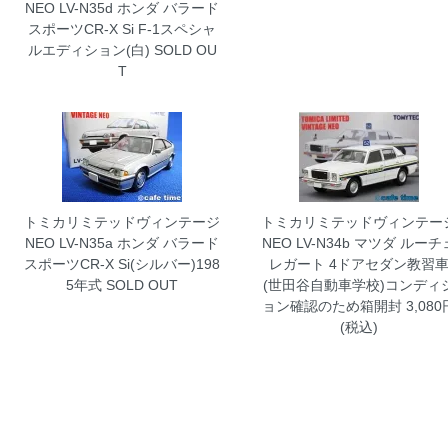
NEO LV-N35d ホンダ バラード
スポーツCR-X Si F-1スペシャ
ルエディション(白)
SOLD OU
T
トミカリミテッドヴィンテージ
トミカリミテッドヴィンテー
NEO LV-N35a ホンダ バラード
NEO LV-N34b マツダ ルーチ
スポーツCR-X Si(シルバー)198
レガート 4ドアセダン教習
5年式
SOLD OUT
(世田谷自動車学校)コンディ
ョン確認のため箱開封
3,080
(税込)