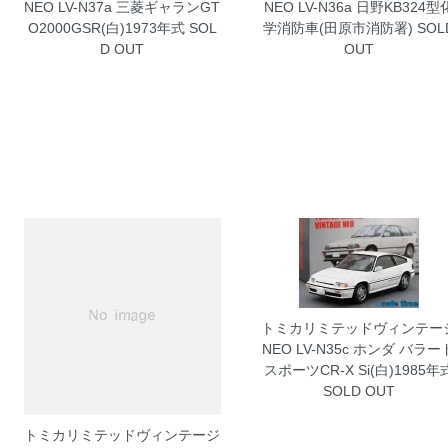
NEO LV-N37a 三菱ギャランGT
NEO LV-N36a 日野KB324型
O2000GSR(白)1973年式
SOL
学消防車(田原市消防署)
SOL
D OUT
OUT
トミカリミテッドヴィンテー
NEO LV-N35c ホンダ バラー
スポーツCR-X Si(白)1985年
SOLD OUT
トミカリミテッドヴィンテージ