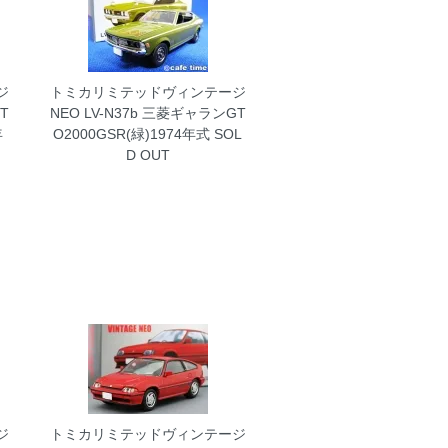
ジ
トミカリミテッドヴィンテージ
T
NEO LV-N37b 三菱ギャランGT
年
O2000GSR(緑)1974年式
SOL
D OUT
ジ
トミカリミテッドヴィンテージ