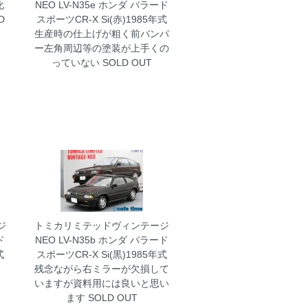
化
NEO LV-N35e ホンダ バラード
D
スポーツCR-X Si(赤)1985年式
生産時の仕上げが粗く前バンパ
ー左角周辺等の塗装が上手くの
っていない
SOLD OUT
ジ
トミカリミテッドヴィンテージ
ド
NEO LV-N35b ホンダ バラード
式
スポーツCR-X Si(黒)1985年式
残念ながら右ミラーが欠損して
いますが資料用には良いと思い
ます
SOLD OUT