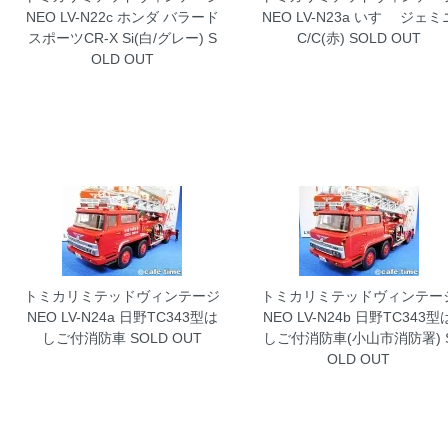
NEO LV-N22c ホンダ バラード
NEO LV-N23a いすゞ ジェミ
スポーツCR-X Si(白/グレー)
S
C/C(赤)
SOLD OUT
OLD OUT
トミカリミテッドヴィンテージ
トミカリミテッドヴィンテー
NEO LV-N24a 日野TC343型は
NEO LV-N24b 日野TC343型
しご付消防車
SOLD OUT
しご付消防車(小山市消防署)
OLD OUT