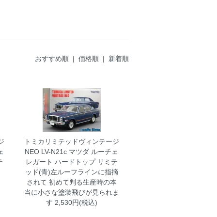
おすすめ順 |
価格順
|
新着順
ジ
トミカリミテッドヴィンテージ
ェ
NEO LV-N21c マツダ ルーチェ
テ
レガート ハードトップ リミテ
ッド(青)左ルーフラインに指摘
されて 初めて判る生産時の本
当に小さな塗装飛びが見られま
す
2,530円(税込)