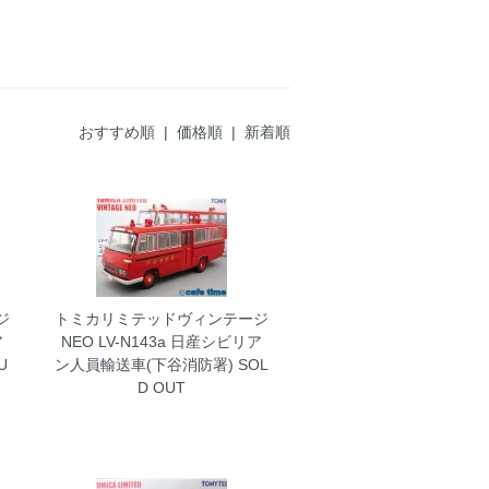
おすすめ順 |
価格順
|
新着順
ジ
トミカリミテッドヴィンテージ
ア
NEO LV-N143a 日産シビリア
U
ン人員輸送車(下谷消防署)
SOL
D OUT