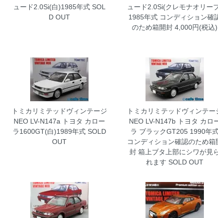
ュード2.0Si(白)1985年式
SOL
ュード2.0Si(クレモナオリーブ
D OUT
1985年式 コンディション確
のため箱開封
4,000円(税込)
トミカリミテッドヴィンテージ
トミカリミテッドヴィンテー
NEO LV-N147a トヨタ カロー
NEO LV-N147b トヨタ カロ
ラ1600GT(白)1989年式
SOLD
ラ ブラックGT205 1990年
OUT
コンディション確認のため箱
封 箱上ブタ上部にシワが見
れます
SOLD OUT