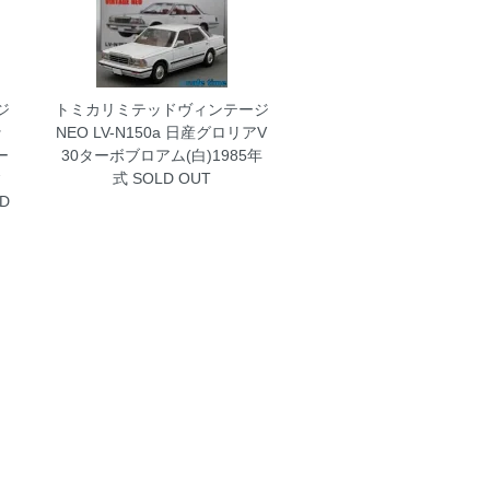
ジ
トミカリミテッドヴィンテージ
ッ
NEO LV-N150a 日産グロリアV
ー
30ターボブロアム(白)1985年
ィ
式
SOLD OUT
D