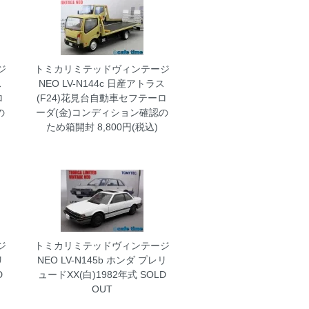
ジ
トミカリミテッドヴィンテージ
ス
NEO LV-N144c 日産アトラス
ロ
(F24)花見台自動車セフテーロ
の
ーダ(金)コンディション確認の
ため箱開封
8,800円(税込)
ジ
トミカリミテッドヴィンテージ
リ
NEO LV-N145b ホンダ プレリ
D
ュードXX(白)1982年式
SOLD
OUT