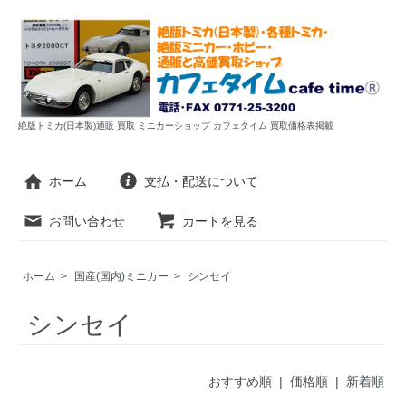
絶版トミカ(日本製)通販 買取 ミニカーショップ カフェタイム 買取価格表掲載
ホーム
支払・配送について
お問い合わせ
カートを見る
ホーム
>
国産(国内)ミニカー
>
シンセイ
シンセイ
おすすめ順 |
価格順
|
新着順