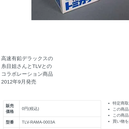
高速有鉛デラックスの
糸目姐さんとTLVとの
コラボレーション商品
2012年9月発売
特定商取
販売
0円(税込)
この商品
価格
この商品
買い物を
型番
TLV-RAMA-0003A