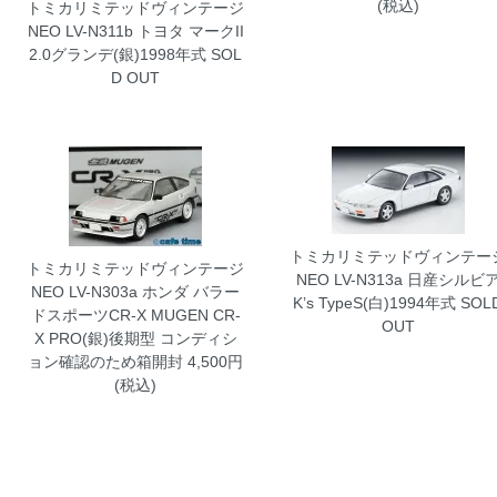
(税込)
トミカリミテッドヴィンテージ
NEO LV-N311b トヨタ マークII
2.0グランデ(銀)1998年式
SOL
D OUT
トミカリミテッドヴィンテー
トミカリミテッドヴィンテージ
NEO LV-N313a 日産シルビ
NEO LV-N303a ホンダ バラー
K’s TypeS(白)1994年式
SOL
ドスポーツCR-X MUGEN CR-
OUT
X PRO(銀)後期型 コンディシ
ョン確認のため箱開封
4,500円
(税込)