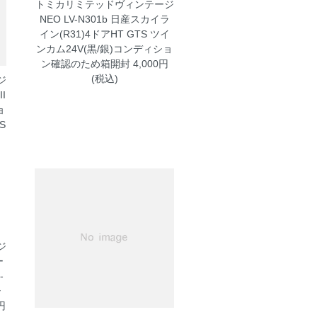
トミカリミテッドヴィンテージ
NEO LV-N301b 日産スカイラ
イン(R31)4ドアHT GTS ツイ
ンカム24V(黒/銀)コンディショ
ン確認のため箱開封
4,000円
(税込)
ジ
I
ョ
S
ジ
ー
-
シ
円