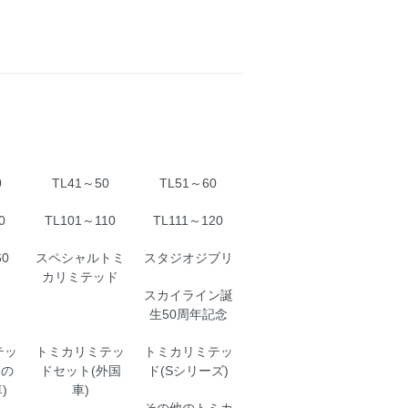
0
TL41～50
TL51～60
0
TL101～110
TL111～120
60
スペシャルトミ
スタジオジブリ
カリミテッド
スカイライン誕
生50周年記念
テッ
トミカリミテッ
トミカリミテッ
その
ドセット(外国
ド(Sシリーズ)
)
車)