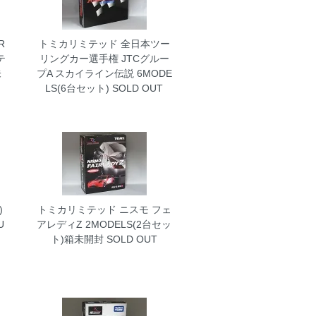
R
トミカリミテッド 全日本ツー
テ
リングカー選手権 JTCグルー
未
プA スカイライン伝説 6MODE
LS(6台セット)
SOLD OUT
)
トミカリミテッド ニスモ フェ
U
アレディZ 2MODELS(2台セッ
ト)箱未開封
SOLD OUT