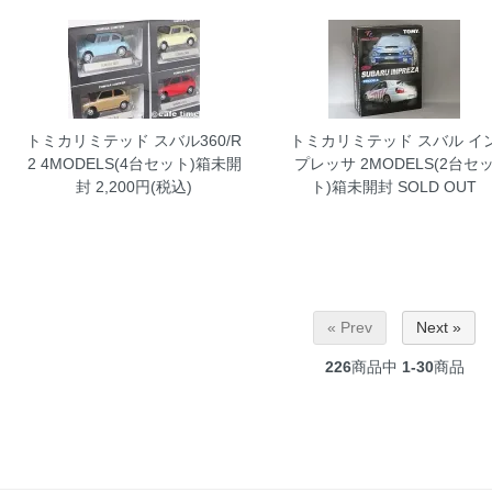
トミカリミテッド スバル360/R
トミカリミテッド スバル イ
2 4MODELS(4台セット)箱未開
プレッサ 2MODELS(2台セ
封
2,200円(税込)
ト)箱未開封
SOLD OUT
« Prev
Next »
226
商品中
1-30
商品