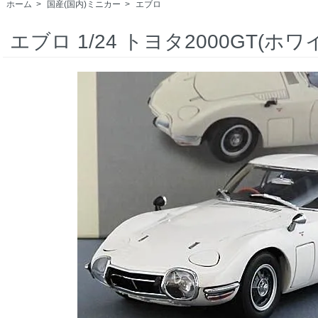
ホーム
>
国産(国内)ミニカー
>
エブロ
エブロ 1/24 トヨタ2000GT(ホワ