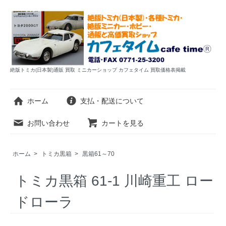
絶版トミカ(日本製)通販 買取 ミニカーショップ カフェタイム 買取価格表掲載
ホーム
支払・配送について
お問い合わせ
カートを見る
ホーム
>
トミカ黒箱
>
黒箱61～70
トミカ黒箱 61-1 川崎重工 ロー
ドローラ