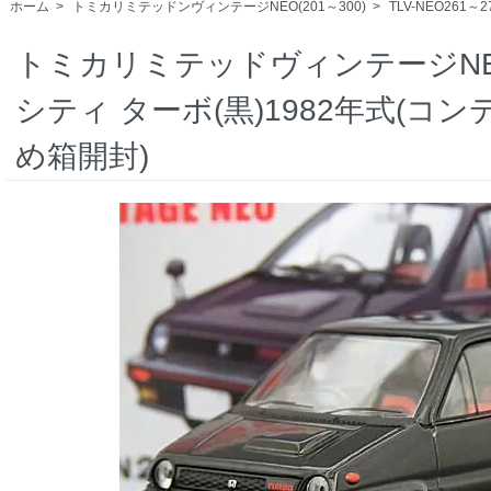
ホーム
>
トミカリミテッドンヴィンテージNEO(201～300)
>
TLV-NEO261～2
トミカリミテッドヴィンテージNEO 
シティ ターボ(黒)1982年式(コ
め箱開封)