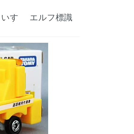
0 いすゞ エルフ標識