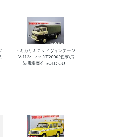
ジ
トミカリミテッドヴィンテージ
東
LV-112d マツダE2000(低床)扇
港電機商会
SOLD OUT