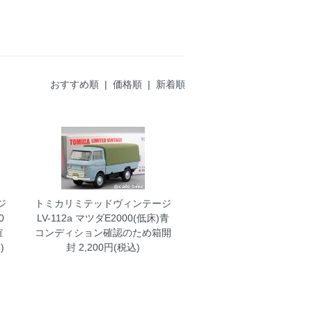
おすすめ順 |
価格順
|
新着順
ジ
トミカリミテッドヴィンテージ
0
LV-112a マツダE2000(低床)青
確
コンディション確認のため箱開
)
封
2,200円(税込)