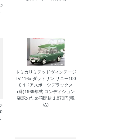
ジ
ー
トミカリミテッドヴィンテージ
LV-116a ダットサン サニー100
0 4ドアスポーツデラックス
(緑)1969年式 コンディション
確認のため箱開封
1,870円(税
込)
ジ
0
U